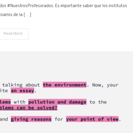
al
todos #NuestrosProfesorados. Es importante saber que los institutos
traductorado
rciarios de la […]
o
profesorado
del
Read More
Lenguas
Vivas