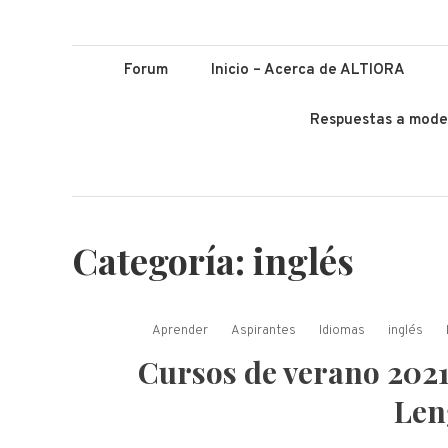
ALTIORA – Educ
Educación y Lenguas. Aprendizaje y enseñanza. Apuntá alto *
Forum
Inicio – Acerca de ALTIORA
Respuestas a mode
Categoría:
inglés
Aprender
Aspirantes
Idiomas
inglés
Cursos de verano 2021
Len