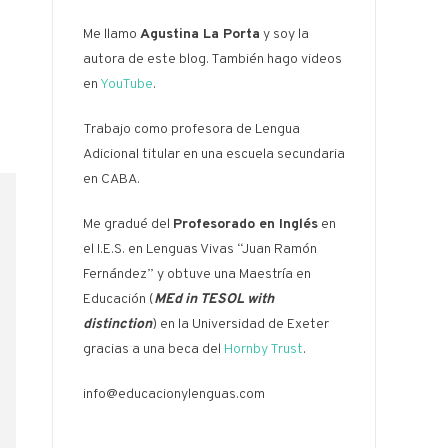
Me llamo
Agustina La Porta
y soy la
autora de este blog. También hago videos
en
YouTube
.
Trabajo como profesora de Lengua
Adicional titular en una escuela secundaria
en CABA.
Me gradué del
Profesorado en Inglés
en
el I.E.S. en Lenguas Vivas “Juan Ramón
Fernández” y obtuve una Maestría en
Educación (
MEd in TESOL with
distinction
) en la Universidad de Exeter
gracias a una beca del
Hornby Trust
.
info@educacionylenguas.com