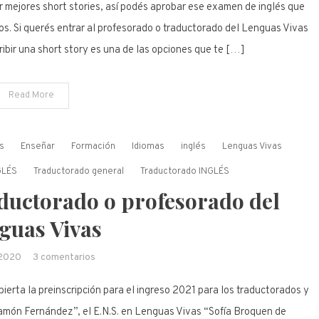
ir mejores short stories, así podés aprobar ese examen de inglés que
os. Si querés entrar al profesorado o traductorado del Lenguas Vivas
bir una short story es una de las opciones que te […]
Read More
s
Enseñar
Formación
Idiomas
inglés
Lenguas Vivas
GLÉS
Traductorado general
Traductorado INGLÉS
ductorado o profesorado del
guas Vivas
en
2020
3 comentarios
Cómo
bierta la preinscripción para el ingreso 2021 para los traductorados y
me
anoto
Ramón Fernández”, el E.N.S. en Lenguas Vivas “Sofía Broquen de