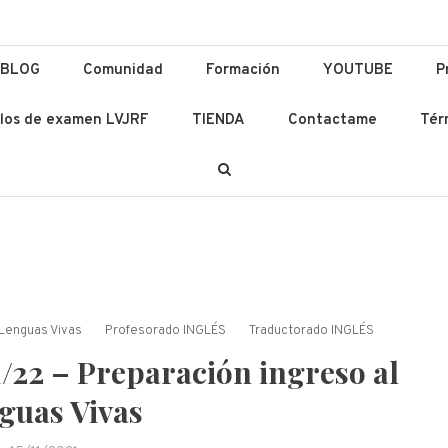
ación y Lenguas
 Ad Altiora Tendimus
BLOG
Comunidad
Formación
YOUTUBE
P
los de examen LVJRF
TIENDA
Contactame
Tér
Lenguas Vivas
Profesorado INGLÉS
Traductorado INGLÉS
/22 – Preparación ingreso al
guas Vivas