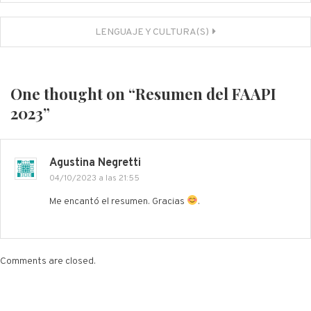
de
entradas
LENGUAJE Y CULTURA(S)
One thought on “
Resumen del FAAPI
2023
”
Agustina Negretti
04/10/2023 a las 21:55
Me encantó el resumen. Gracias
.
Comments are closed.