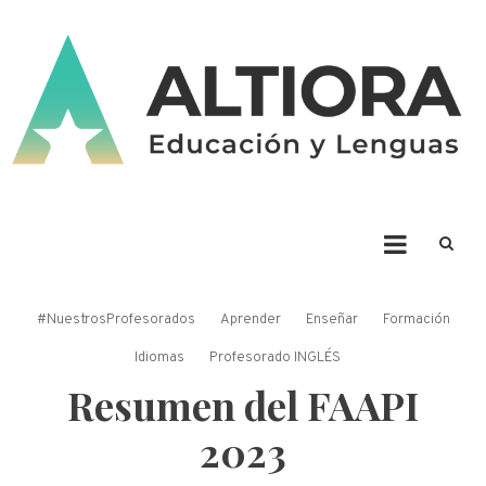
Skip
to
content
ALTIORA – Educación y
Educación y Lenguas. Aprendizaje y enseñanza. Apuntá alto * Ad Altiora
Tendimus
Lenguas
#NuestrosProfesorados
Aprender
Enseñar
Formación
Idiomas
Profesorado INGLÉS
Resumen del FAAPI
2023