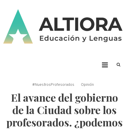
Skip
to
content
ALTIORA – Educación y
Educación y Lenguas. Aprendizaje y enseñanza. Apuntá alto * Ad Altiora
Tendimus
Lenguas
#NuestrosProfesorados
Opinión
El avance del gobierno
de la Ciudad sobre los
profesorados. ¿podemos