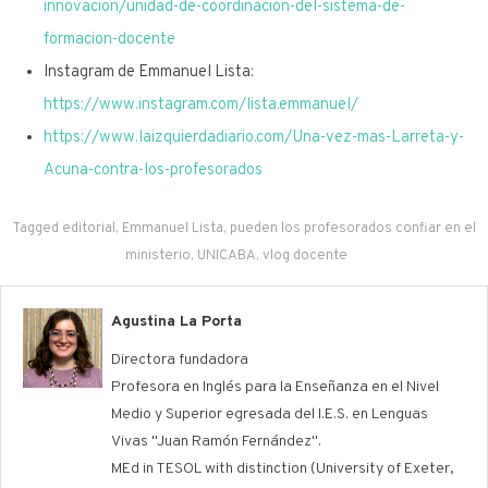
innovacion/unidad-de-coordinacion-del-sistema-de-
formacion-docente
Instagram de Emmanuel Lista:
https://www.instagram.com/lista.emmanuel/
https://www.laizquierdadiario.com/Una-vez-mas-Larreta-y-
Acuna-contra-los-profesorados
Tagged
editorial
,
Emmanuel Lista
,
pueden los profesorados confiar en el
ministerio
,
UNICABA
,
vlog docente
Agustina La Porta
Directora fundadora
Profesora en Inglés para la Enseñanza en el Nivel
Medio y Superior egresada del I.E.S. en Lenguas
Vivas "Juan Ramón Fernández".
MEd in TESOL with distinction (University of Exeter,