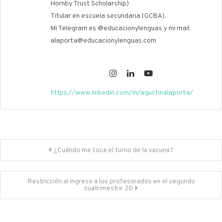
Hornby Trust Scholarship)
Titular en escuela secundaria (GCBA).
Mi Telegram es @educacionylenguas y mi mail:
alaporta@educacionylenguas.com
https://www.linkedin.com/in/agustinalaporta/
Navegación
¿Cuándo me toca el turno de la vacuna?
de
entradas
Restricción al ingreso a los profesorados en el segundo
cuatrimestre 20