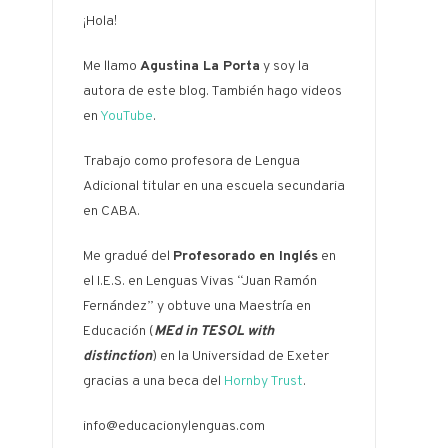
¡Hola!
Me llamo
Agustina La Porta
y soy la
autora de este blog. También hago videos
en
YouTube
.
Trabajo como profesora de Lengua
Adicional titular en una escuela secundaria
en CABA.
Me gradué del
Profesorado en Inglés
en
el I.E.S. en Lenguas Vivas “Juan Ramón
Fernández” y obtuve una Maestría en
Educación (
MEd in TESOL with
distinction
) en la Universidad de Exeter
gracias a una beca del
Hornby Trust
.
info@educacionylenguas.com