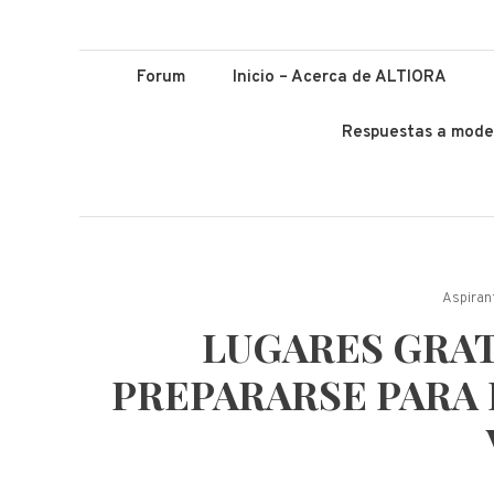
ALTIORA – Educ
Educación y Lenguas. Aprendizaje y enseñanza. Apuntá alto *
Forum
Inicio – Acerca de ALTIORA
Respuestas a mode
Aspiran
LUGARES GRAT
PREPARARSE PARA 