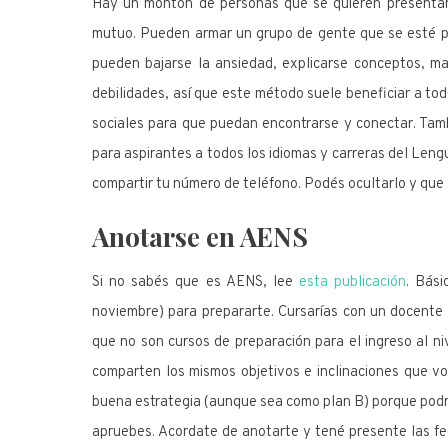
Hay un montón de personas que se quieren presentar
mutuo. Pueden armar un grupo de gente que se esté p
pueden bajarse la ansiedad, explicarse conceptos, ma
debilidades, así que este método suele beneficiar a to
sociales para que puedan encontrarse y conectar. Tam
para aspirantes a todos los idiomas y carreras del Len
compartir tu número de teléfono. Podés ocultarlo y que só
Anotarse en AENS
Si no sabés que es AENS, lee
esta publicación
. Bási
noviembre) para prepararte. Cursarías con un docente
que no son cursos de preparación para el ingreso al 
comparten los mismos objetivos e inclinaciones que v
buena estrategia (aunque sea como plan B) porque podría
apruebes. Acordate de anotarte y tené presente las fe