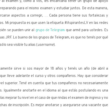
 al examen y, como a vos, les encantaría tener un grupo de apoyo
reparando para el mismo examen y estudiar juntos. De esta manera,
rcarse aspectos a corregir, … Cada persona tiene sus fortalezas y
dos. Mi propuesta es que usen la etiqueta #AspirantesLV en las redes
bién se pueden unir al
grupo de Telegram
que armé para ustedes. Es
guas JRF. Lo bueno de los grupos de Telegram, es que no tenés por qué
lo sea visible tu alias (
username
).
camente sirve si sos mayor de 18 años y tenés un año (de abril a
 que lleve adelante el curso y otros compañeros. Hay que considerar
nivel superior. Tené en cuenta que tus compañeros no necesariamente
os. Igualmente anotarte en el idioma al que estás postulando es una
s mejorar tu nivel en el caso de que rindas el examen de ingreso y no
chas de inscripción. Es mejor anotarse y asegurarse una vacante que