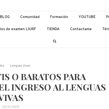
ación y Lenguas
 Ad Altiora Tendimus
BLOG
Comunidad
Formación
YOUTUBE
P
los de examen LVJRF
TIENDA
Contactame
Tér
tes
Lenguas Vivas
IS O BARATOS PARA
EL INGRESO AL LENGUAS
VIVAS
22/11/2019