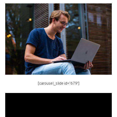
[carousel_slide id=’679′]