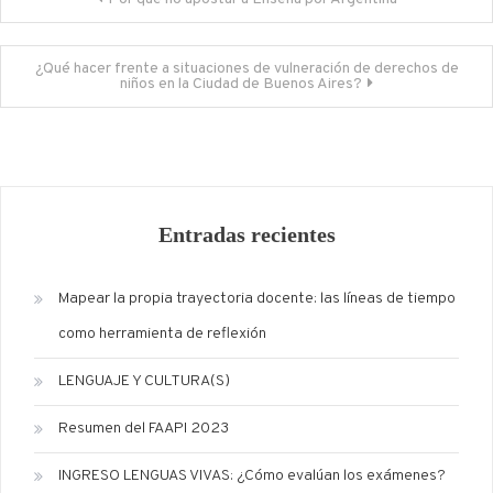
de
entradas
¿Qué hacer frente a situaciones de vulneración de derechos de
niños en la Ciudad de Buenos Aires?
Entradas recientes
Mapear la propia trayectoria docente: las líneas de tiempo
como herramienta de reflexión
LENGUAJE Y CULTURA(S)
Resumen del FAAPI 2023
INGRESO LENGUAS VIVAS: ¿Cómo evalúan los exámenes?