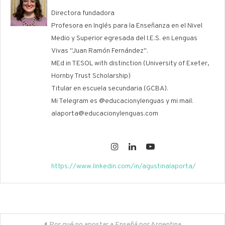
Directora fundadora
Profesora en Inglés para la Enseñanza en el Nivel
Medio y Superior egresada del I.E.S. en Lenguas
Vivas "Juan Ramón Fernández".
MEd in TESOL with distinction (University of Exeter,
Hornby Trust Scholarship)
Titular en escuela secundaria (GCBA).
Mi Telegram es @educacionylenguas y mi mail:
alaporta@educacionylenguas.com
https://www.linkedin.com/in/agustinalaporta/
Navegación
Por qué no apostar a Enseñá por Argentina