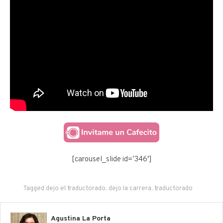
[carousel_slide id=’346′]
Tagged
dejo el traductorado
,
dejo la carrera
,
traductorado
Agustina La Porta