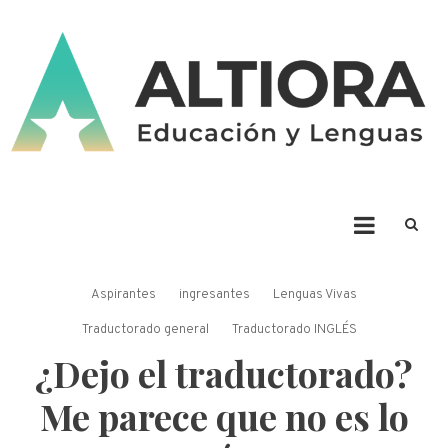
Skip
to
content
ALTIORA – Educación y
Educación y Lenguas. Aprendizaje y enseñanza. Apuntá alto * Ad Altiora
Tendimus
Lenguas
Aspirantes
ingresantes
Lenguas Vivas
Traductorado general
Traductorado INGLÉS
¿Dejo el traductorado?
Me parece que no es lo