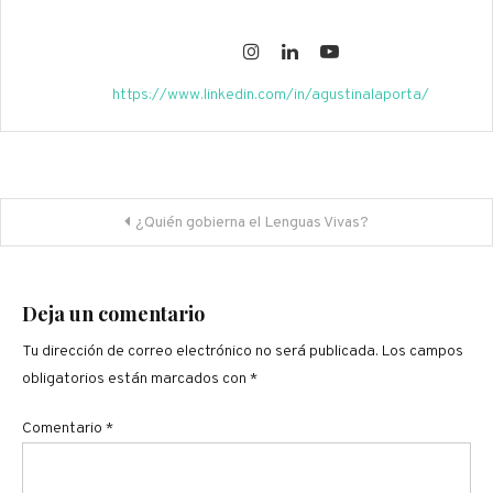
https://www.linkedin.com/in/agustinalaporta/
Navegación
¿Quién gobierna el Lenguas Vivas?
de
entradas
Deja un comentario
Tu dirección de correo electrónico no será publicada.
Los campos
obligatorios están marcados con
*
Comentario
*