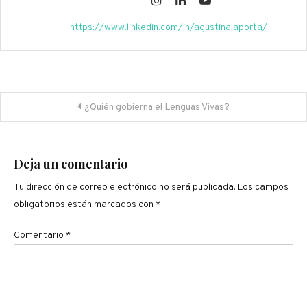
https://www.linkedin.com/in/agustinalaporta/
Navegación
¿Quién gobierna el Lenguas Vivas?
de
entradas
Deja un comentario
Tu dirección de correo electrónico no será publicada.
Los campos
obligatorios están marcados con
*
Comentario
*