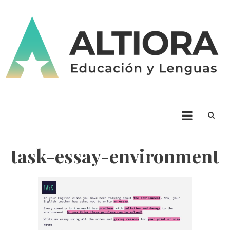
Skip
to
content
ALTIORA – Educación y
Educación y Lenguas. Aprendizaje y enseñanza. Apuntá alto * Ad Altiora
Tendimus
Lenguas
task-essay-environment