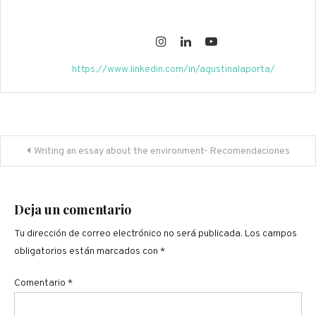
https://www.linkedin.com/in/agustinalaporta/
Navegación
Writing an essay about the environment- Recomendaciones
de
entradas
Deja un comentario
Tu dirección de correo electrónico no será publicada.
Los campos
obligatorios están marcados con
*
Comentario
*