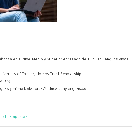
eñanza en el Nivel Medio y Superior egresada del I.E.S. en Lenguas Vivas
niversity of Exeter, Hornby Trust Scholarship)
GCBA).
guas y mi mail: alaporta@educacionylenguas.com
gustinalaporta/