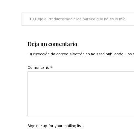
Navegación
¿Dejo el traductorado? Me parece que no es lo mío.
de
entradas
Deja un comentario
Tu dirección de correo electrónico no será publicada.
Los 
Comentario
*
Sign me up for your mailing list.