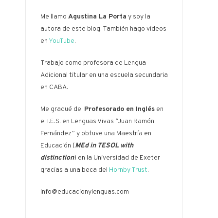
Me llamo
Agustina La Porta
y soy la
autora de este blog. También hago videos
en
YouTube
.
Trabajo como profesora de Lengua
Adicional titular en una escuela secundaria
en CABA.
Me gradué del
Profesorado en Inglés
en
el I.E.S. en Lenguas Vivas “Juan Ramón
Fernández” y obtuve una Maestría en
Educación (
MEd in TESOL with
distinction
) en la Universidad de Exeter
gracias a una beca del
Hornby Trust
.
info@educacionylenguas.com