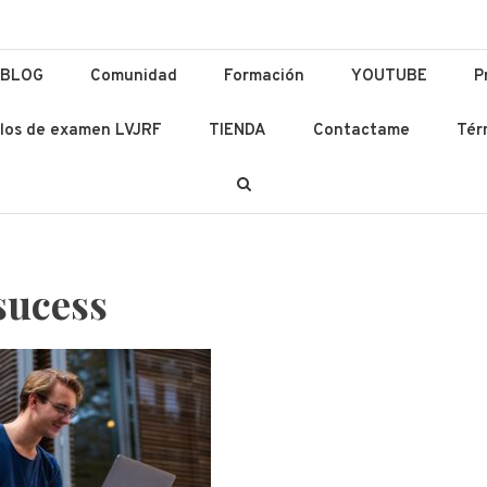
ación y Lenguas
 Ad Altiora Tendimus
BLOG
Comunidad
Formación
YOUTUBE
P
los de examen LVJRF
TIENDA
Contactame
Tér
sucess