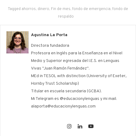
Tagged
ahorros
,
dinero
,
Fin de mes
,
fondo de emergencia
,
fondo de
respaldo
Agustina La Porta
Directora fundadora
Profesora en Inglés para la Enseñanza en el Nivel
Medio y Superior egresada del I.E.S. en Lenguas
Vivas "Juan Ramón Fernández".
MEd in TESOL with distinction (University of Exeter,
Hornby Trust Scholarship)
Titular en escuela secundaria (GCBA).
Mi Telegram es @educacionylenguas y mi mail:
alaporta@educacionylenguas.com