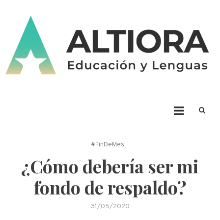
Skip
to
content
ALTIORA – Educación y
Educación y Lenguas. Aprendizaje y enseñanza. Apuntá alto * Ad Altiora
Tendimus
Lenguas
#FinDeMes
¿Cómo debería ser mi
fondo de respaldo?
31/05/2020