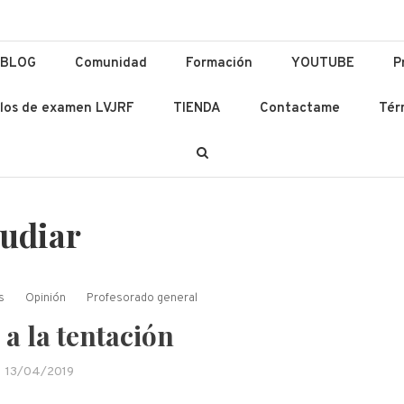
ación y Lenguas
 Ad Altiora Tendimus
BLOG
Comunidad
Formación
YOUTUBE
P
los de examen LVJRF
TIENDA
Contactame
Tér
tudiar
s
Opinión
Profesorado general
 a la tentación
13/04/2019