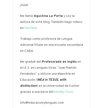
¡Hola!
Me llamo
Agustina La Porta
y soy la
autora de este blog. También hago videos
en
YouTube
.
Trabajo como profesora de Lengua
Adicional titular en una escuela secundaria
en CABA.
Me gradué del
Profesorado en Inglés
en
el I.E.S. en Lenguas Vivas “Juan Ramón
Fernández” y obtuve una Maestría en
Educación (
MEd in TESOL with
distinction
) en la Universidad de Exeter
gracias a una beca del
Hornby Trust
.
info@educacionylenguas.com