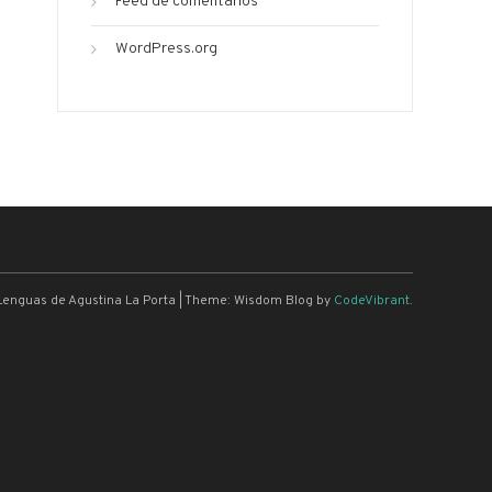
Feed de comentarios
WordPress.org
Lenguas de Agustina La Porta
|
Theme: Wisdom Blog by
CodeVibrant
.