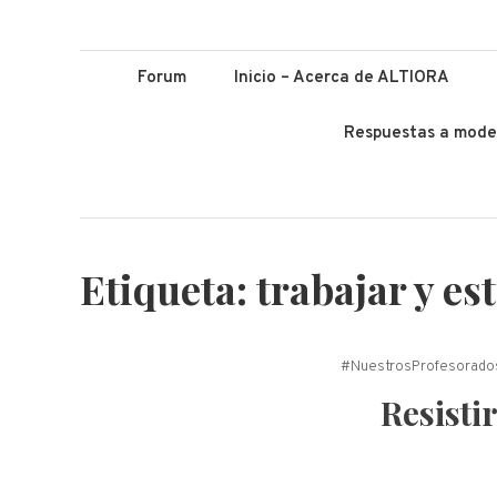
ALTIORA – Educ
Educación y Lenguas. Aprendizaje y enseñanza. Apuntá alto *
Forum
Inicio – Acerca de ALTIORA
Respuestas a mode
Etiqueta:
trabajar y es
#NuestrosProfesorado
Resistir