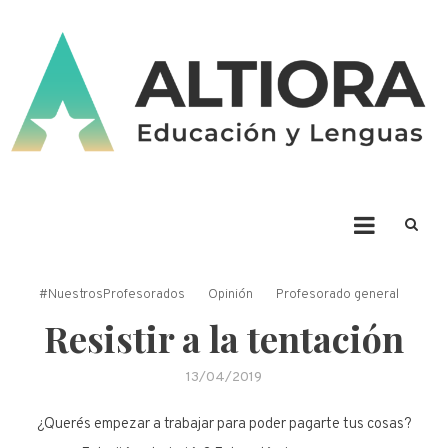
Skip
to
content
ALTIORA – Educación y
Educación y Lenguas. Aprendizaje y enseñanza. Apuntá alto * Ad Altiora
Tendimus
Lenguas
#NuestrosProfesorados
Opinión
Profesorado general
Resistir a la tentación
13/04/2019
¿Querés empezar a trabajar para poder pagarte tus cosas?