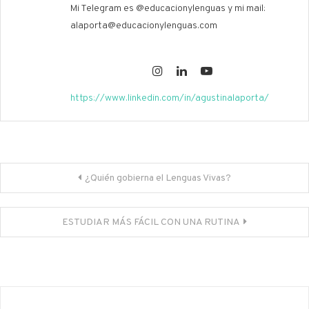
Mi Telegram es @educacionylenguas y mi mail:
alaporta@educacionylenguas.com
https://www.linkedin.com/in/agustinalaporta/
Navegación
¿Quién gobierna el Lenguas Vivas?
de
entradas
ESTUDIAR MÁS FÁCIL CON UNA RUTINA