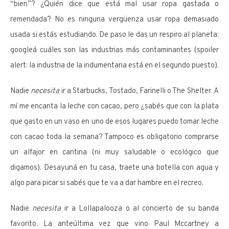
“bien”? ¿Quién dice que está mal usar ropa gastada o
remendada? No es ninguna vergüenza usar ropa demasiado
usada si estás estudiando. De paso le das un respiro al planeta:
googleá cuáles son las industrias más contaminantes (spoiler
alert: la industria de la indumentaria está en el segundo puesto).
Nadie
necesita
ir a Starbucks, Tostado, Farinelli o The Shelter. A
mí me encanta la leche con cacao, pero ¿sabés que con la plata
que gasto en un vaso en uno de esos lugares puedo tomar leche
con cacao toda la semana? Tampoco es obligatorio comprarse
un alfajor en cantina (ni muy saludable o ecológico que
digamos). Desayuná en tu casa, traete una botella con agua y
algo para picar si sabés que te va a dar hambre en el recreo.
Nadie
necesita
ir a Lollapalooza o al concierto de su banda
favorito. La anteúltima vez que vino Paul Mccartney a