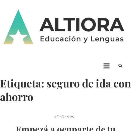
Skip
to
content
ALTIORA – Educación y
Educación y Lenguas. Aprendizaje y enseñanza. Apuntá alto * Ad Altiora
Tendimus
Lenguas
Etiqueta:
seguro de ida con
ahorro
#FinDeMes
Empezá a ocuparte de tu