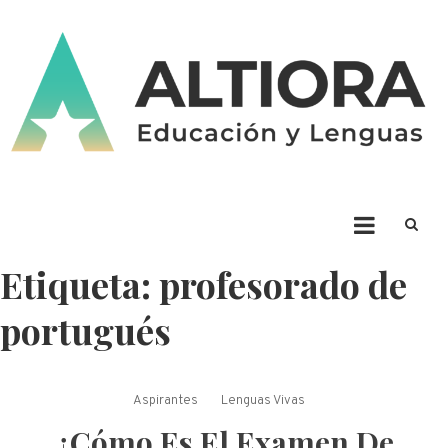
Skip
to
content
ALTIORA – Educación y
Educación y Lenguas. Aprendizaje y enseñanza. Apuntá alto * Ad Altiora
Tendimus
Lenguas
Etiqueta:
profesorado de
portugués
Aspirantes
Lenguas Vivas
¿Cómo Es El Examen De