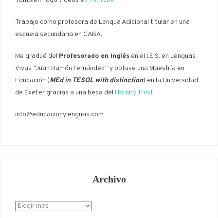
También hago videos en
YouTube
.
Trabajo como profesora de Lengua Adicional titular en una
escuela secundaria en CABA.
Me gradué del
Profesorado en Inglés
en el I.E.S. en Lenguas
Vivas “Juan Ramón Fernández” y obtuve una Maestría en
Educación (
MEd in TESOL with distinction
) en la Universidad
de Exeter gracias a una beca del
Hornby Trust
.
info@educacionylenguas.com
Archivo
Archivo