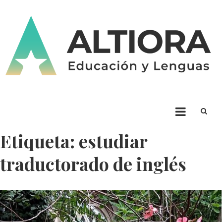
Skip
to
content
ALTIORA – Educación y
Educación y Lenguas. Aprendizaje y enseñanza. Apuntá alto * Ad Altiora
Tendimus
Lenguas
Etiqueta:
estudiar
traductorado de inglés