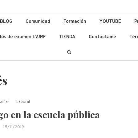
ación y Lenguas
 Ad Altiora Tendimus
BLOG
Comunidad
Formación
YOUTUBE
P
los de examen LVJRF
TIENDA
Contactame
Tér
és
señar
Laboral
o en la escuela pública
15/11/2019