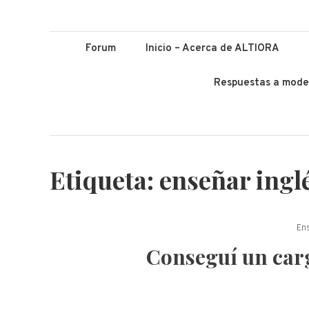
ALTIORA – Educ
Educación y Lenguas. Aprendizaje y enseñanza. Apuntá alto *
Forum
Inicio – Acerca de ALTIORA
Respuestas a mode
Etiqueta:
enseñar ingl
En
Conseguí un carg