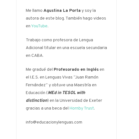
Me llamo
Agustina La Porta
y soy la
autora de este blog. También hago videos
en
YouTube
.
Trabajo como profesora de Lengua
Adicional titular en una escuela secundaria
en CABA.
Me gradué del
Profesorado en Inglés
en
el I.E.S. en Lenguas Vivas “Juan Ramón
Fernández” y obtuve una Maestría en
Educación (
MEd in TESOL with
distinction
) en la Universidad de Exeter
gracias a una beca del
Hornby Trust
.
info@educacionylenguas.com