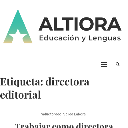
Skip
to
content
ALTIORA – Educación y
Educación y Lenguas. Aprendizaje y enseñanza. Apuntá alto * Ad Altiora
Tendimus
Lenguas
Etiqueta:
directora
editorial
Traductorado: Salida Laboral
Trabajar como directora