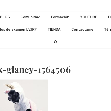
ación y Lenguas
 Ad Altiora Tendimus
BLOG
Comunidad
Formación
YOUTUBE
P
los de examen LVJRF
TIENDA
Contactame
Tér
k-glancy-1564506