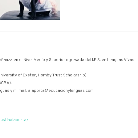
eñanza en el Nivel Medio y Superior egresada del I.E.S. en Lenguas Vivas
niversity of Exeter, Hornby Trust Scholarship)
GCBA).
guas y mi mail: alaporta@educacionylenguas.com
gustinalaporta/