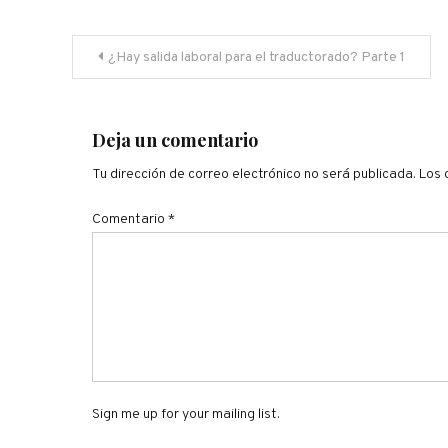
Navegación
¿Hay salida laboral para el traductorado? Parte 1
de
entradas
Deja un comentario
Tu dirección de correo electrónico no será publicada.
Los 
Comentario
*
Sign me up for your mailing list.