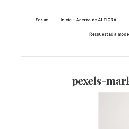
ALTIORA – Educ
Educación y Lenguas. Aprendizaje y enseñanza. Apuntá alto *
Forum
Inicio – Acerca de ALTIORA
Respuestas a mode
pexels-mar