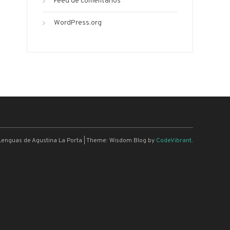
Feed de comentarios
WordPress.org
Lenguas de Agustina La Porta
|
Theme: Wisdom Blog by
CodeVibrant
.