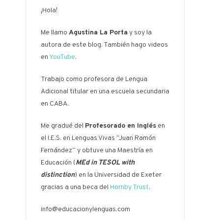
¡Hola!
Me llamo
Agustina La Porta
y soy la
autora de este blog. También hago videos
en
YouTube
.
Trabajo como profesora de Lengua
Adicional titular en una escuela secundaria
en CABA.
Me gradué del
Profesorado en Inglés
en
el I.E.S. en Lenguas Vivas “Juan Ramón
Fernández” y obtuve una Maestría en
Educación (
MEd in TESOL with
distinction
) en la Universidad de Exeter
gracias a una beca del
Hornby Trust
.
info@educacionylenguas.com