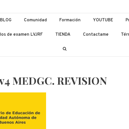
ación y Lenguas
 Ad Altiora Tendimus
BLOG
Comunidad
Formación
YOUTUBE
P
los de examen LVJRF
TIENDA
Contactame
Tér
1.v4 MEDGC. REVISION