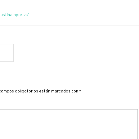
gustinalaporta/
a
campos obligatorios están marcados con
*