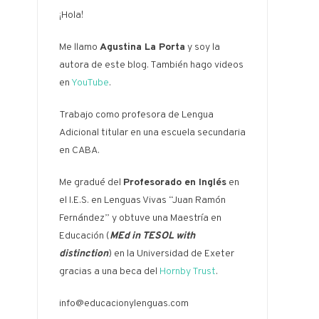
¡Hola!
Me llamo
Agustina La Porta
y soy la
autora de este blog. También hago videos
en
YouTube
.
Trabajo como profesora de Lengua
Adicional titular en una escuela secundaria
en CABA.
Me gradué del
Profesorado en Inglés
en
el I.E.S. en Lenguas Vivas “Juan Ramón
Fernández” y obtuve una Maestría en
Educación (
MEd in TESOL with
distinction
) en la Universidad de Exeter
gracias a una beca del
Hornby Trust
.
info@educacionylenguas.com