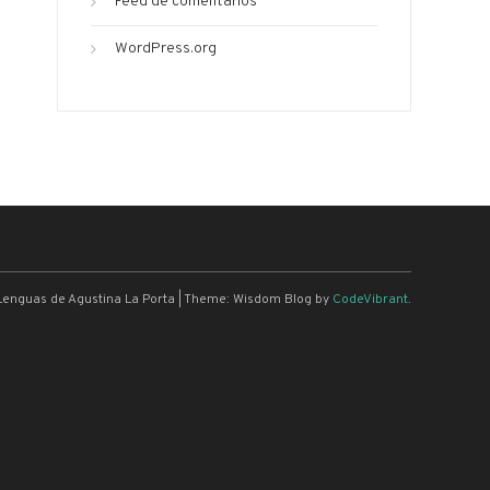
Feed de comentarios
WordPress.org
Lenguas de Agustina La Porta
|
Theme: Wisdom Blog by
CodeVibrant
.