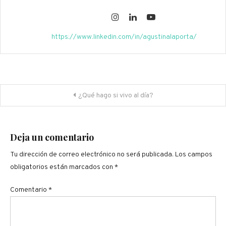
https://www.linkedin.com/in/agustinalaporta/
Navegación
¿Qué hago si vivo al día?
de
entradas
Deja un comentario
Tu dirección de correo electrónico no será publicada.
Los campos
obligatorios están marcados con
*
Comentario
*