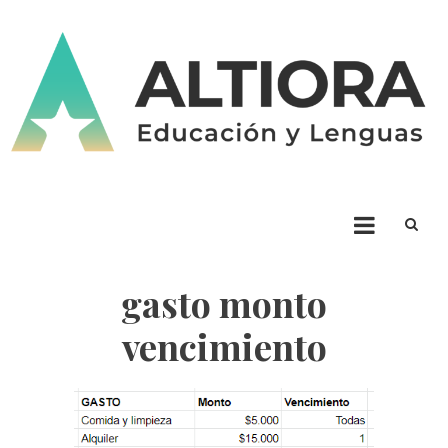
Skip
to
content
ALTIORA – Educación y
Educación y Lenguas. Aprendizaje y enseñanza. Apuntá alto * Ad Altiora
Tendimus
Lenguas
gasto monto
vencimiento