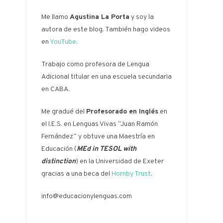
Me llamo
Agustina La Porta
y soy la
autora de este blog. También hago videos
en
YouTube
.
Trabajo como profesora de Lengua
Adicional titular en una escuela secundaria
en CABA.
Me gradué del
Profesorado en Inglés
en
el I.E.S. en Lenguas Vivas “Juan Ramón
Fernández” y obtuve una Maestría en
Educación (
MEd in TESOL with
distinction
) en la Universidad de Exeter
gracias a una beca del
Hornby Trust
.
info@educacionylenguas.com