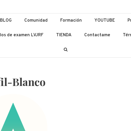
ación y Lenguas
 Ad Altiora Tendimus
BLOG
Comunidad
Formación
YOUTUBE
P
los de examen LVJRF
TIENDA
Contactame
Tér
fil-Blanco