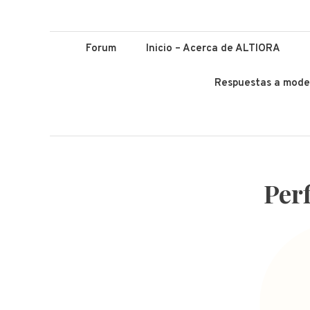
ALTIORA – Educ
Educación y Lenguas. Aprendizaje y enseñanza. Apuntá alto *
Forum
Inicio – Acerca de ALTIORA
Respuestas a mode
Per