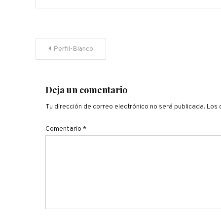
Navegación
Perfil-Blanco
de
entradas
Deja un comentario
Tu dirección de correo electrónico no será publicada.
Los 
Comentario
*