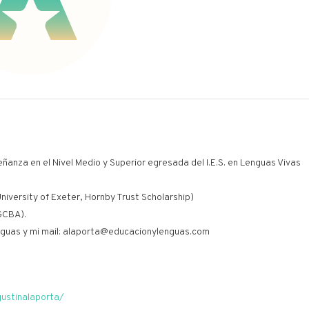
eñanza en el Nivel Medio y Superior egresada del I.E.S. en Lenguas Vivas
niversity of Exeter, Hornby Trust Scholarship)
GCBA).
guas y mi mail: alaporta@educacionylenguas.com
gustinalaporta/