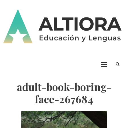
Skip
to
content
ALTIORA – Educación y
Educación y Lenguas. Aprendizaje y enseñanza. Apuntá alto * Ad Altiora
Tendimus
Lenguas
adult-book-boring-
face-267684