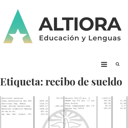
Skip
to
content
ALTIORA – Educación y
Educación y Lenguas. Aprendizaje y enseñanza. Apuntá alto * Ad Altiora
Tendimus
Lenguas
Etiqueta:
recibo de sueldo